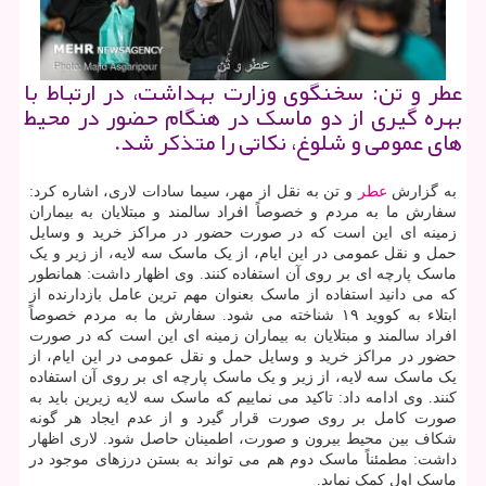
عطر و تن: سخنگوی وزارت بهداشت، در ارتباط با
بهره گیری از دو ماسک در هنگام حضور در محیط
های عمومی و شلوغ، نکاتی را متذکر شد.
به گزارش
عطر
و تن به نقل از مهر، سیما سادات لاری، اشاره کرد:
سفارش ما به مردم و خصوصاً افراد سالمند و مبتلایان به بیماران
زمینه ای این است که در صورت حضور در مراکز خرید و وسایل
حمل و نقل عمومی در این ایام، از یک ماسک سه لایه، از زیر و یک
ماسک پارچه ای بر روی آن استفاده کنند. وی اظهار داشت: همانطور
که می دانید استفاده از ماسک بعنوان مهم ترین عامل بازدارنده از
ابتلاء به کووید ۱۹ شناخته می شود. سفارش ما به مردم خصوصاً
افراد سالمند و مبتلایان به بیماران زمینه ای این است که در صورت
حضور در مراکز خرید و وسایل حمل و نقل عمومی در این ایام، از
یک ماسک سه لایه، از زیر و یک ماسک پارچه ای بر روی آن استفاده
کنند. وی ادامه داد: تاکید می نماییم که ماسک سه لایه زیرین باید به
صورت کامل بر روی صورت قرار گیرد و از عدم ایجاد هر گونه
شکاف بین محیط بیرون و صورت، اطمینان حاصل شود. لاری اظهار
داشت: مطمئناً ماسک دوم هم می تواند به بستن درزهای موجود در
ماسک اول کمک نماید.