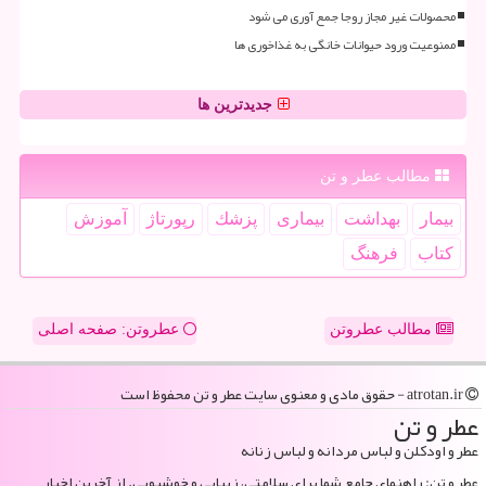
محصولات غیر مجاز روجا جمع آوری می شود
ممنوعیت ورود حیوانات خانگی به غذاخوری ها
جدیدترین ها
مطالب عطر و تن
بیمار
بهداشت
بیماری
پزشك
رپورتاژ
آموزش
كتاب
فرهنگ
مطالب عطروتن
عطروتن: صفحه اصلی
atrotan.ir - حقوق مادی و معنوی سایت عطر و تن محفوظ است
عطر و تن
عطر و اودکلن و لباس مردانه و لباس زنانه
عطر و تن: راهنمای جامع شما برای سلامتی، زیبایی و خوشبویی. از آخرین اخبار