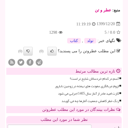
منبع:
عطر و تن
1399/12/20
11:19:19
1298
5
/
0.0
تگهای خبر:
تولد
,
كتاب
این مطلب عطروتن را می پسندید؟
(0)
(0)
تازه ترین مطالب مرتبط
آسم در کدام خردسالان شایع تر است؟
لزوم غربالگری عفونت های نهفته در زوجین نابارور
کارت امید مادر از آغاز سال 1405 اجرایی می شود
زنگ خطر کاهش جمعیت آمارها چه می گویند
نظرات بینندگان در مورد این مطلب عطروتن
نظر شما در مورد این مطلب