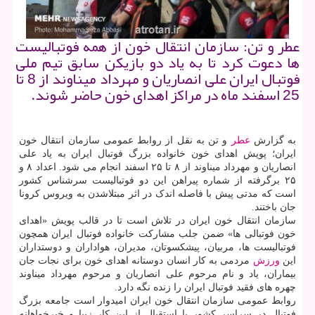
عطر و تن: سازمان انتقال خون از همه فوتبالیست
ها دعوت کرد تا به یاد دو بازیکن سابق تیم ملی
فوتبال ایران علی انصاریان و مهرداد میناوند از 8 تا
25 اسفند ماه در مراکز اهدای خون حاضر شوند.
به گزارش
عطر
و تن به نقل از روابط عمومی سازمان انتقال خون
ایران؛ پویش اهدای خون خانواده بزرگ فوتبال ایران به یاد علی
انصاریان و مهرداد میناوند از ۸ تا ۲۵ اسفند انجام می شود. اعداد ۸ و
۲۵ برگرفته از شماره پیراهن این دو فوتبالیست سرشناس کشور
است که مدتی پیش با فاصله اندک در اثر مبتلاشدن به ویروس کرونا
جان باختند.
سازمان انتقال خون ایران در تلاش است تا در قالب پویش «اهدای
خون فوتبالی ها» ضمن جلب مشارکت خانواده فوتبال ایران همچون
فوتبالیست ها، مربیان، پیشکسوتان، مدیران، هواداران و دوستداران
این
ورزش
مردمی به کار انسان دوستانه اهدای خون برای نجات جان
بیماران، یاد و نام مرحوم علی انصاریان و مرحوم مهرداد میناوند
چهره های فقید فوتبال ایران را زنده نگه دارد.
روابط عمومی سازمان انتقال خون ایران امیدوار است جامعه بزرگ
فوتبال در سراسر کشور با استقبال از این کار زیبا و خیرخواهانه