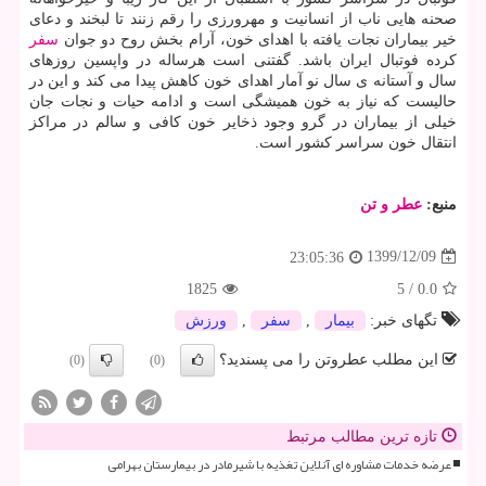
صحنه هایی ناب از انسانیت و مهرورزی را رقم زنند تا لبخند و دعای
خیر بیماران نجات یافته با اهدای خون، آرام بخش روح دو جوان
سفر
کرده فوتبال ایران باشد. گفتنی است هرساله در واپسین روزهای
سال و آستانه ی سال نو آمار اهدای خون کاهش پیدا می کند و این در
حالیست که نیاز به خون همیشگی است و ادامه حیات و نجات جان
خیلی از بیماران در گرو وجود ذخایر خون کافی و سالم در مراکز
انتقال خون سراسر کشور است.
منبع:
عطر و تن
1399/12/09
23:05:36
1825
5
/
0.0
تگهای خبر:
بیمار
,
سفر
,
ورزش
این مطلب عطروتن را می پسندید؟
(0)
(0)
تازه ترین مطالب مرتبط
عرضه خدمات مشاوره ای آنلاین تغذیه با شیرمادر در بیمارستان بهرامی