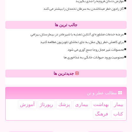
عوارض دندان قروچه را جدی بگیرید
گاز رادون خطر مبتلاشدن به سرطان تخمدان را بیشتر می کند
جالب ترین ها
عرضه خدمات مشاوره ای آنلاین تغذیه با شیرمادر در بیمارستان بهرامی
برای کاهش خطر زوال عقل به جای تماشای تلویزیون مطالعه کنید
محصولات غیر مجاز روجا جمع آوری می شود
ممنوعیت ورود حیوانات خانگی به غذاخوری ها
جدیدترین ها
مطالب عطر و تن
بیمار
بهداشت
بیماری
پزشك
رپورتاژ
آموزش
كتاب
فرهنگ