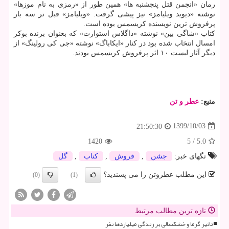
رمان «انجمن قتل پنجشنبه ها» همین طور از «رمزی به نام موزها»
نوشته «دیوید ویلیامز» نیز پیشی گرفت. «ویلیامز» قبل تر سه بار
پرفروش ترین نویسنده کریسمس بوده است.
کتاب «شاگی بین» نوشته «داگلاس استوارت» که بعنوان برنده بوکر
امسال انتخاب شده بود در کنار «ایکاباگ» نوشته «جی کی رولینگ» از
دیگر آثار لیست ۱۰ اثر پرفروش کریسمس بودند.
منبع:
عطر و تن
1399/10/03
21:50:30
1420
5
/
5.0
تگهای خبر:
جشن
,
فروش
,
كتاب
,
گل
این مطلب عطروتن را می پسندید؟
(0)
(1)
تازه ترین مطالب مرتبط
تاثیر گرما و خشکسالی بر زندگی میلیاردها نفر