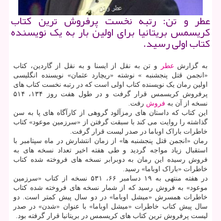
عطر و تن: رتبه نخست پرفروش ترین کتاب
کریسمس بریتانیا برای اولین بار به یک نویسنده
کتاب اولی رسید.
به گزارش
عطر
و تن به نقل از ایسنا و به نقل از گاردین، کتاب
«انجمن قتل پنجشنبه » نوشته «ریچارد عثمان» نویسنده انگلیسی
اولین رمان یک نویسنده کتاب اولی است که در رتبه نخست کتاب های
پرفروش کریسمس قرار گرفت و در طول هفت روز ۱۳۴، ۵۱۴
نسخه از آن به
فروش
رفت.
این کتاب که داستان های رمزآلود گروهی از کارآگاه های پا به سن
گذاشته را روایت می کند با سبقت گرفتن از «سرزمین موعود» کتاب
خاطرات باراک اوباما در صدر لیست قرار گرفت.
رمان «انجمن قتل پنجشنبه ها» از زمان انتشارش در ماه سپتامبر با
استقبال زیاد مواجه گردید و طی هفته اخیر تعداد نسخه های به
فروش رسیده این رمان به دوبرابر نسخه های فروخته شده کتاب
خاطرات «باراک اوباما» رسید.
در هفته منتهی به ۱۹ دسامبر ۶۶، ۵۳۱ نسخه از کتاب «سرزمین
موعود» به فروش رسید که از شمار نسخه های فروخته شده کتاب
خاطرات همسرش «میشل اوباما» در دو سال پیش کمتر است. دو
سال پیش کتاب خاطرات «میشل اوباما» با عنوان «شدن» در صدر
لیست پرفروش ترین کتاب های کریسمس در بریتانیا قرار گرفته بود.