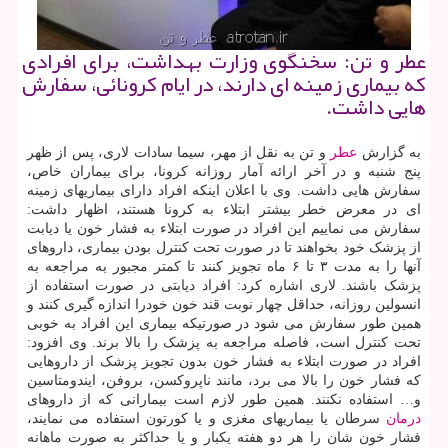
عطر و تن: سخنگوی وزارت بهداشت، برای افرادی
كه بیماری زمینه ای دارند، در ایام كرونائی، سفارش
هایی داشت.
به گزارش
عطر
و تن به نقل از مهر، سیما سادات لاری، پس از ظهر
پنج شنبه و در آخر ارائه آمار روزانه کرونا، برای بیماران خاص،
سفارش هایی داشت. وی با اعلان اینکه افراد دارای بیماریهای زمینه
ای در معرض خطر بیشتر ابتلاء به کرونا هستند، اظهار داشت:
سفارش می نماییم این افراد در صورت ابتلاء به فشار خون یا دیابت
از پزشک خود بخواهند تا در صورت تحت کنترل بودن بیماری، داروهای
آنها را به مدت ۳ تا ۶ ماه تجویز کنند تا کمتر مجبور به مراجعه به
پزشک باشند. لاری اشاره کرد: افراد دیابتی در صورت استفاده از
انسولین روزانه، حداقل چهار نوبت قند خون خودرا اندازه گیری کنند و
همین طور سفارش می شود در صورتیکه بیماری این افراد به خوبی
تحت کنترل است، فاصله مراجعه به پزشک را بالا برند. وی افزود:
افراد در صورت ابتلاء به فشار خون بدون تجویز پزشک از داروهایی
که فشار خون را بالا می برد، مانند ناپروکسن، بروفن، ایندومتاسین
و… استفاده نکنند. همین طور لازم است بیمارانی که از داروهای
درمان
سرطان یا بیماریهای مغزی و یا کورتون استفاده می نمایند،
فشار خون شان را هر دو هفته یکبار و یا حداکثر به صورت ماهانه