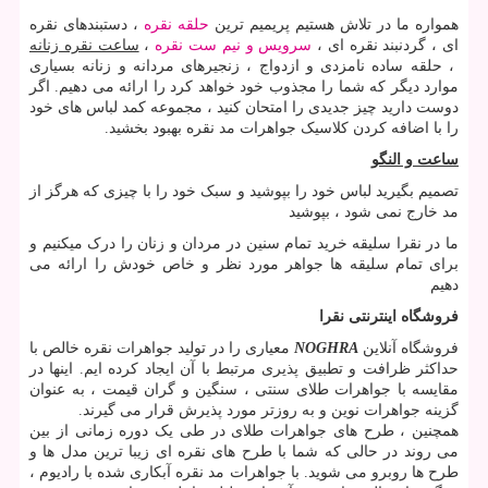
همواره ما در تلاش هستیم پریمیم ترین
حلقه نقره
، دستبندهای نقره
ای ، گردنبند نقره ای ،
سرویس و نیم ست نقره
،
ساعت نقره زنانه
، حلقه ساده نامزدی و ازدواج ، زنجیرهای مردانه و زنانه بسیاری
موارد دیگر که شما را مجذوب خود خواهد کرد را ارائه می دهیم. اگر
دوست دارید چیز جدیدی را امتحان کنید ، مجموعه کمد لباس های خود
را با اضافه کردن کلاسیک جواهرات مد نقره بهبود بخشید.
ساعت و النگو
تصمیم بگیرید لباس خود را بپوشید و سبک خود را با چیزی که هرگز از
مد خارج نمی شود ، بپوشید
ما در نقرا سلیقه خرید تمام سنین در مردان و زنان را درک میکنیم و
برای تمام سلیقه ها جواهر مورد نظر و خاص خودش را ارائه می
دهیم
فروشگاه اینترنتی نقرا
فروشگاه آنلاین
NOGHRA
معیاری را در تولید جواهرات نقره خالص با
حداکثر ظرافت و تطبیق پذیری مرتبط با آن ایجاد کرده ایم. اینها در
مقایسه با جواهرات طلای سنتی ، سنگین و گران قیمت ، به عنوان
گزینه جواهرات نوین و به روزتر مورد پذیرش قرار می گیرند.
همچنین ، طرح های جواهرات طلای در طی یک دوره زمانی از بین
می روند در حالی که شما با طرح های نقره ای زیبا ترین مدل ها و
طرح ها روبرو می شوید. با جواهرات مد نقره آبکاری شده با رادیوم ،