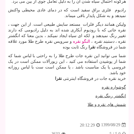
هرگونه احتمال سیاه شدن آن را به دلیل تعامل جوی از بین می برد.
رادیوم فلزی براق سفید است که در دمای عادی محیطی واکنش
نمیدهد و به شکل پایدار باقی میماند.
ولیکن همانند دیگر فلزات مستعد سایش طبیعی است. از این جهت ،
نقره جاتی که با رودیوم آبکاری شده اند به دلیل رادیومی که دارند
تغییر رنگ نمیدهند و لکه ای سیاه ایجاد نمیکند ، بدین معنا که انگشتر
نقره ،
دستبند نقره
،
النگو نقره
و سرویس نقره طرح طلا مورد علاقه
شما در فروشگاه
نقرا
رنگ ثابت بوده
شما می توانید این نقره جات طرح طلا را به راحتی با لباس شما که
شما از پوشیدن استفاده می کنید ، این زیورآلات ممکن است در یک
عروسی یا یک مناسبت باشد ، یا ممکن است ست با لباس روزانه
خود باشد.
خرید نقره جات در فروشگاه اینترنتی
نقرا
گوشواره نقره
انگشتر رینگ نقره
شمش های نقره و طلا
1399/08/29
20:12:29
3633
5
/
5.0