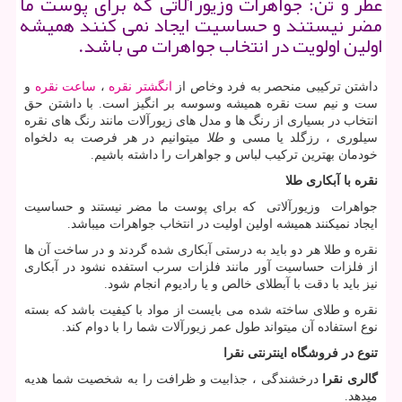
عطر و تن: جواهرات وزیورآلاتی كه برای پوست ما
مضر نیستند و حساسیت ایجاد نمی كنند همیشه
اولین اولویت در انتخاب جواهرات می باشد.
داشتن ترکیبی منحصر به فرد وخاص از
انگشتر نقره
،
ساعت نقره
و
ست و نیم ست نقره همیشه وسوسه بر انگیز است. با داشتن حق
انتخاب در بسیاری از رنگ ها و مدل های زیورآلات مانند رنگ های نقره
سیلوری ، رزگلد یا مسی و
طلا
میتوانیم در هر فرصت به دلخواه
خودمان بهترین ترکیب لباس و جواهرات را داشته باشیم.
نقره با آبکاری طلا
جواهرات وزیورآلاتی که برای پوست ما مضر نیستند و حساسیت
ایجاد نمیکنند همیشه اولین اولیت در انتخاب جواهرات میباشد.
نقره و طلا هر دو باید به درستی آبکاری شده گردند و در ساخت آن ها
از فلزات حساسیت آور مانند فلزات سرب استفده نشود در آبکاری
نیز باید با دقت با آبطلای خالص و یا رادیوم انجام شود.
نقره و طلای ساخته شده می بایست از مواد با کیفیت باشد که بسته
نوع استفاده آن میتواند طول عمر زیورآلات شما را با دوام کند.
تنوع در فروشگاه اینترنتی نقرا
گالری نقرا
درخشندگی ، جذابیت و ظرافت را به شخصیت شما هدیه
میدهد.