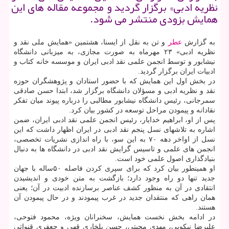
نظریه ادبی» برگزار گردید و مجموعه مقاله های این
همایش بزودی منتشر می شود.
به گزارش
عطر
و تن به نقل از ایسنا، هشتمین «همایش ملی نقد و
نظریه ادبی» ۲۳ مهرماه به صورت مجازی، به میزبانی دانشگاه
نیشابور و توسط انجمن علمی نقد ادبی ایران و موسسه خانه کتاب و
ادبیات ایران برگزار گردید.
در بخش اول این همایش که با حضور استادان و پژوهشگران حوزه
نقد و نظریه ادبی و مسؤلان دانشگاه برگزار شد، ابتدا حسن صادقی
سمرجانی، رئیس دانشگاه نیشابور مطالبی را درباره پیوند میان تفکر
نقادانه و پیمودن مراحل توسعه در کشور بیان کرد.
پس از او، ابراهیم خدایار، رئیس انجمن علمی نقد ادبی ایران، ضمن
اشاره به تلاشهای نسل پنجم نقد ادبی در ایران اظهار داشت که این
نسل از اواخر دهه ۷۰ به این سو، با راه اندازی نشریات تخصصی،
انجمن های علمی و تاسیس گرایش نقد ادبی در دانشگاه ها به دنبال
بنیادگذاری اصول علمی خود است.
او همینطور بیان کرد که برای سپری کردن فاصله ۵۰ساله با جهان
جدید تنها دو راه وجود دارد؛ بازگشت به متن خودی و اندیشیدن
انتقادی در آن به منظور کشف عناصر برسازنده ادبیت در آن؛ یعنی
همان راهی که منتقدان جدید در غرب پیمودند و در حال پیمودن آن
هستند.
در ادامه بخش نخست همایش، سخنرانان ویژه، محمود فتوحی،
علیرضا نیکویی، مهدی محبتی، حسن بلخاری قهی و جعفری قنواتی