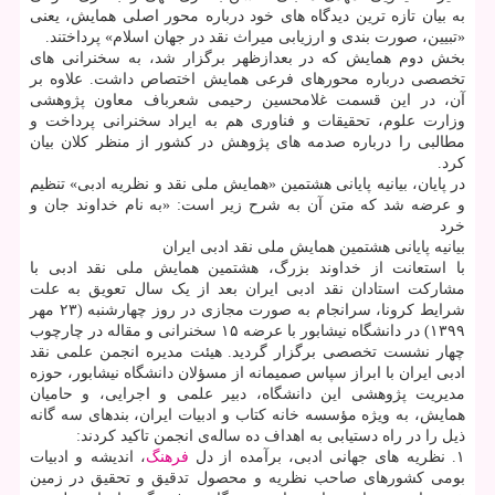
به بیان تازه ترین دیدگاه های خود درباره محور اصلی همایش، یعنی
«تبیین، صورت بندی و ارزیابی میراث نقد در جهان اسلام» پرداختند.
بخش دوم همایش که در بعدازظهر برگزار شد، به سخنرانی های
تخصصی درباره محورهای فرعی همایش اختصاص داشت. علاوه بر
آن، در این قسمت غلامحسین رحیمی شعرباف معاون پژوهشی
وزارت علوم، تحقیقات و فناوری هم به ایراد سخنرانی پرداخت و
مطالبی را درباره صدمه های پژوهش در کشور از منظر کلان بیان
کرد.
در پایان، بیانیه پایانی هشتمین «همایش ملی نقد و نظریه ادبی» تنظیم
و عرضه شد که متن آن به شرح زیر است: «به نام خداوند جان و
خرد
بیانیه پایانی هشتمین همایش ملی نقد ادبی ایران
با استعانت از خداوند بزرگ، هشتمین همایش ملی نقد ادبی با
مشارکت استادان نقد ادبی ایران بعد از یک سال تعویق به علت
شرایط کرونا، سرانجام به صورت مجازی در روز چهارشنبه (۲۳ مهر
۱۳۹۹) در دانشگاه نیشابور با عرضه ۱۵ سخنرانی و مقاله در چارچوب
چهار نشست تخصصی برگزار گردید. هیئت مدیره انجمن علمی نقد
ادبی ایران با ابراز سپاس صمیمانه از مسؤلان دانشگاه نیشابور، حوزه
مدیریت پژوهشی این دانشگاه، دبیر علمی و اجرایی، و حامیان
همایش، به ‏ویژه مؤسسه خانه کتاب و ادبیات ایران، بندهای سه‏ گانه
ذیل را در راه دستیابی به اهداف ده‏ ساله‌ی انجمن تاکید کردند:
۱. نظریه‏ های جهانی ادبی، برآمده از دل
فرهنگ
، اندیشه و ادبیات
بومی کشورهای صاحب نظریه و محصول تدقیق و تحقیق در زمین