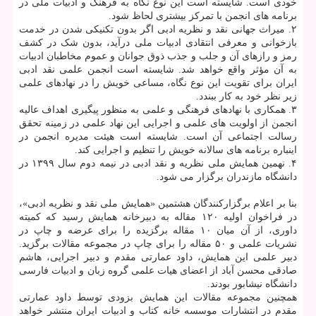
خودی است. شایسته است این نوع نگاه به فرهنگ و ادبیات ملی در
برنامه‏ های انجمن با تمرکز بیشتری لحاظ شود.
۲. میراث جهانی نقد و نظریه ادبی اگر بدون تکنیکی شدن در خدمت
بازخوانی و معرفی انتقادی ادبیات ملی درآید، بدون شک در کشف
رمز و رازهای آن و جلب و جذب ذوق جوانان و عموم مخاطبان ادبیات
به آن مؤثر واقع خواهد شد. شایسته است انجمن علمی نقد ادبی
ایران برای تقویت این نوع نگاه، مساعی خویش را در نهادهای علمی
زیر نظر خود به کار ببندد.
۳. همکاری با نهادهای فرهنگی و علمی به منظور پیگیری اهداف عالیه
انجمن از اولویت‏ های علمی و اجرایی این نهاد علمی در زمینه تحقق
رسالت اجتماعی آن است. شایسته است هیئت مدیره انجمن در
اینباره برنامه‏ های سالانه خویش را تنظیم و اجرایی کند.
۴. نهمین همایش ملی نظریه و نقد ادبی در نیمه دوم سال ۱۳۹۹ در
دانشگاه مازندران برگزار می شود.
بنا بر اعلام برگزارکنندگان هشتمین «همایش ملی نقد و نظریه ادبی»،
در فراخوان اولیه ۱۲۰ مقاله به دبیرخانه همایش رسید که کمیته
داوری، از آن میان ۱۰ مقاله برگزیده را برای عرضه و چاپ در
نشریات علمی و ۵۰ مقاله را برای چاپ در مجموعه مقالات برگزید.
دبیر علمی این همایش، داود عمارتی مقدم و دبیر اجرایی، هاشم
صادقی محسن آباد از اعضای هیات علمی گروه زبان و ادبیات فارسی
دانشگاه نیشابور بودند.
همچنین مجموعه مقالات این همایش بزودی توسط داود عمارتی
مقدم در انتشارات موسسه خانه کتاب و ادبیات ایران منتشر خواهد