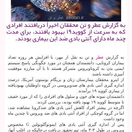
به گزارش عطر و تن محققان اخیراً دریافتند افرادی
كه به سرعت از كووید۱۹ بهبود یافتند، برای مدت
چند ماه دارای آنتی بادی ضد این بیماری بودند.
به گزارش
عطر
و تن به نقل از مهر، با افزایش هر روزه تعداد
بیماران کرونایی، دانشمندان همچنان در مورد چگونگی پاسخ سیستم
ایمنی بدن به کروناویروس متمرکز هستند تا با آن مبارزه موفقیت
آمیزی داشته باشند.
از اینرو محققان بیمارستان زنان و بریگام بوستون آمریکا، درصدد
اندازه گیری آنتی بادی های ضدویروسی در گروه داوطلبان بهبودیافته
از بیماری کووید ۱۹ برآمدند.
دانشمندان نمونه های خون و سلول های افرادی را که از مورد خفیف
تا متوسط کووید ۱۹ بهبود یافته بودند، بررسی کردند.
اگرچه در بیشتر افراد کاهش آنتی بادی های ضدکرونا مشاهده شد،
اما در گروه کوچکی از افراد آنتی بادی های ضد ویروس تا چندین ماه
وجود داشت.
پس از اندازه گیری آنتی بادی های ایمونوگلوبولین G مخصوص
ویروس در طول ۳-۴ ماه، تیم تحقیق دریافت درحالیکه در اغلب آنها،