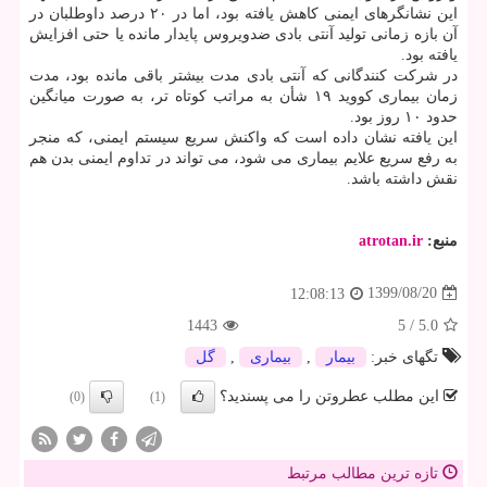
این نشانگرهای ایمنی کاهش یافته بود، اما در ۲۰ درصد داوطلبان در
آن بازه زمانی تولید آنتی بادی ضدویروس پایدار مانده یا حتی افزایش
یافته بود.
در شرکت کنندگانی که آنتی بادی مدت بیشتر باقی مانده بود، مدت
زمان بیماری کووید ۱۹ شأن به مراتب کوتاه تر، به صورت میانگین
حدود ۱۰ روز بود.
این یافته نشان داده است که واکنش سریع سیستم ایمنی، که منجر
به رفع سریع علایم بیماری می شود، می تواند در تداوم ایمنی بدن هم
نقش داشته باشد.
منبع:
atrotan.ir
1399/08/20
12:08:13
1443
5
/
5.0
تگهای خبر:
بیمار
,
بیماری
,
گل
این مطلب عطروتن را می پسندید؟
(0)
(1)
تازه ترین مطالب مرتبط