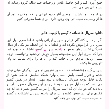
جمع آوری کند و این حاصل تلاش و زحمات چند ساله گروه رسانه ای
سینما تی وی می‌باشد.
در ادامه با ما باشید تا چندین آثار جدید ایرانی را که امکان دانلود آن
ها از وبسایت سینما تی وی وجود دارد، برای شما معرفی کنیم.
دانلود سریال عاشقانه 2 گیسو با کیفیت عالی
!
اگر از دنبال کنندگان فیلم و سریال ایرانی باشید قطعا سری اول این
سریال را فراموش نکرده اید و قطعا تا به این لحظه نیز یکی از دنبال
کنندگان اخبار زمان پخش و
دانلود سریال گیسو
عاشقانه 2 بوده اید.
چرا که سری اول این مجموعه بسیار خوش درخشید و توانست توجه
بسیار زیادی مردم ایران جلب کند و آن ها را برای تماشا به پای
تلوزیون ها بکشد.
سریال گیسو (عاشقانه 2) با حضور تقریبی تمامی بازیگران قبلی تولید
شده و قرار است پاییز امسال وارد شبکه نمایش خانگی شود از
نکات قابل توجه سریال عاشقانه 2 نبود مهناز افشار در نقش گیسو
می‌باشد که به دلیل مهاجرت به خارج در این سریال حضور ندارد و
باید دید که عوامل آن که اسم سریال را نیز به گیسو تغییر داده اند چه
فکری برای این نقش کشیده اند. برای دانلود سریال عاشقانه 2 گیسو
به سایت سینما تی وی مراجعه کنید.