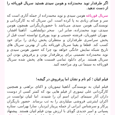
اگر طرفدار نوید محمدزاده و هومن سیدی هستید سریال قورباغه را
از دست ندهید.
سریال قورباغه
هومن سیدی و نوید محمدزاده از جمله آثاری است که
سر و صدای زیادی به پا کرده است. این سریال که به کارگردانی و
نویسندگی هومن سیدی می‎‌باشد با حضوربازیگرانی همچون هومن
سیدی، نوید محمدزاده، صابر ابر، سحر دولتشاهی، آناهیتا افشار،
مهران غفوریان، فرشته حسینی و نوید پورفرج توانسته است قبل از
پخش سراسری طرفداران و منتظران پخش زیادی را برای خود
کسب کند. قطعا و یقینا سریال قورباغه یکی از بهترین سریال های
تاریخ شبکه نمایش خانگی خواهد بود چرا که حضور هومن سیدی و
نوید محمدزاده تضمینی برای پرطرفدار بودن و پرفروش بودن این
سریال هستند. برای دانلود تمامی قسمت های پخش شده سریال
قورباغه به سینما تی وی مراجعه کنید.
فیلم لتیان ؛ کم نام و نشان اما پرفروش در گیشه!
فیلم لتیان به نویسندگی آناهیتا تیموریان و اکتای براهنی و همچنین
کارگردانی علی تیموری از فیلم هایی بود که کمتر کسی از دوست
داران آثار سینمای ایران اسم آن را شنیدند. اما لتیان توانست در
اکران اینترنتی فروشی میلیاردی را به ثب برساند. حضور بازیگران
پرکار و سرشناس ایرانی از جمله پریناز ایزدیار، سارا بهرامی، ستاره
پسیانی و امیر جدیدی گویای با ارزش بودن فیلم لتیان هستند. پیشنهاد