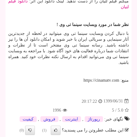
میکنم فیلم لتیان را از دست ندهید. لینک دانلود این اثر:
دانلود فیلم
لتیان
نظر شما در مورد وبسایت سینما تی وی !
با دنبال کردن وبسایت سینما تی وی میتوانید در لحظه از جدیدترین
آثار سینمایی و سریالی ایران با خبر شوید و امکان دانلود آن ها را نیز
داشته باشید. رسانه سینما تی وی مفتخر است تا از نظرات و
انتقادات شما درباره فعالیت های خود آگاه شود. با مراجعه به وبسایت
سینما تی وی می‌توانید اقدام به ارسال نکته نظرات خود کنید. همراه
باشید.
منبع:
https://cinamatv.com
1399/06/31
20:17:22
1996
5
/
5.0
تگهای خبر:
رپورتاژ
,
اینترنت
,
فروش
,
كیفیت
این مطلب عطروتن را می پسندید؟
(0)
(1)