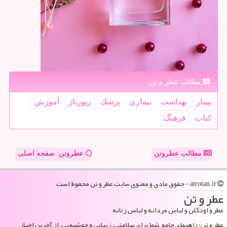
مطالب عطر و تن
بیمار
بهداشت
بیماری
پزشك
رپورتاژ
آموزش
كتاب
فرهنگ
مطالب عطروتن
عطروتن: صفحه اصلی
atrotan.ir - حقوق مادی و معنوی سایت عطر و تن محفوظ است
عطر و تن
عطر و اودکلن و لباس مردانه و لباس زنانه
عطر و تن: راهنمای جامع شما برای سلامتی، زیبایی و خوشبویی. از آخرین اخبار