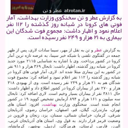
به گزارش عطر و تن سخنگوی وزارت بهداشت، آمار
فوتی های كرونا در شبانه روز گذشته را ۱۱۲ نفر
اعلام نمود و اظهار داشت: مجموع فوت شدگان این
بیماری به ۲۱ هزار و ۲۴۹ نفر رسیده است.
به گزارش
عطر
و تن به نقل از مهر، سیما سادات لاری، پس از ظهر
جمعه در گفتگوی تلفنی با شبکه خبر سیما، به عرضه تازه ترین آمار
کرونا در کشور پرداخت. وی با اشاره به شناسایی ۲۱۱۵ مورد جدید
کرونا در شبانه روز گذشته، اظهار داشت: تابحال ۳۶۹ هزار و ۹۱۱ نفر
در کشور به این بیماری مبتلا شده اند. لاری، آمار فوتی های کرونا در
شبانه روز گذشته را ۱۱۲ نفر اعلام نمود و اضافه کرد: مجموع فوت
شدگان هم به ۲۱ هزار و ۲۴۹ نفر رسیده است. وی از بهبودی ۳۱۸
هزار و ۲۷۰ نفر از بیماران کرونا در کشور اطلاع داد و اظهار داشت:
حال ۳۸۱۱ نفر از بیماران بسیار وخیم است. لاری اضافه کرد: تابحال
سه میلیون و ۱۶۱ هزار و ۸۹۴ آزمایش تشخیص کووید ۱۹ در کشور
انجام شده است. سخنگوی وزارت
بهداشت
، افزود: استان های
تهران، مازندران، گیلان، قم، اصفهان، خراسان رضوی، آذربایجان
شرقی، کرمان، خراسان شمالی، سمنان، یزد، زنجان و قزوین در
وضعیت قرمز قرار دارند. به قول وی، استان های آذربایجان غربی،
البرز، فارس، لرستان، هرمزگان، اردبیل، بوشهر، کرمانشاه،