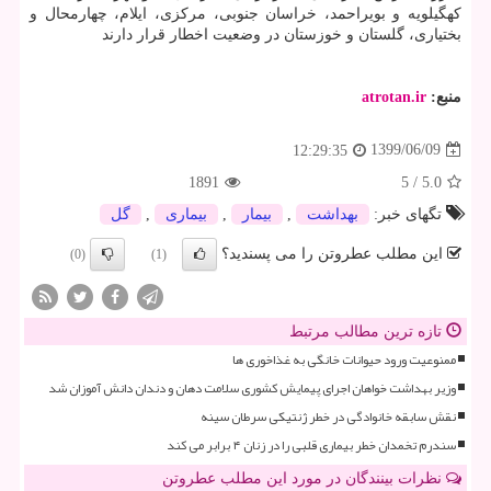
کهگیلویه و بویراحمد، خراسان جنوبی، مرکزی، ایلام، چهارمحال و
بختیاری، گلستان و خوزستان در وضعیت اخطار قرار دارند
منبع:
atrotan.ir
1399/06/09
12:29:35
1891
5
/
5.0
تگهای خبر:
بهداشت
,
بیمار
,
بیماری
,
گل
این مطلب عطروتن را می پسندید؟
(0)
(1)
تازه ترین مطالب مرتبط
ممنوعیت ورود حیوانات خانگی به غذاخوری ها
وزیر بهداشت خواهان اجرای پیمایش کشوری سلامت دهان و دندان دانش آموزان شد
نقش سابقه خانوادگی در خطر ژنتیکی سرطان سینه
سندرم تخمدان خطر بیماری قلبی را در زنان ۴ برابر می کند
نظرات بینندگان در مورد این مطلب عطروتن