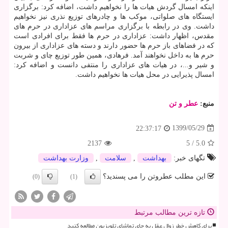
اینکه امسال گردش هیات ها را نخواهیم داشت، اضافه کرد: برگزاری
ایستگاه های صلواتی، موکب ها و چادرهای توزیع نذری نیز نخواهیم
داشت. وی در رابطه با برگزاری مراسم های عزاداری در حرم های
مقدس، اظهار داشت: عزاداری در حرم ها فقط برای افرادی است
که در فضاهای باز حرم ها حضور دارند و دسته های عزاداری از بیرون
حرم ها به داخل نخواهند آمد. فرهادی، همین طور توزیع چای و شربت
و شیر و...، در هیات های عزاداری را منتفی دانست و اضافه کرد:
امسال پذیرایی در محل هیات ها نخواهیم داشت.
منبع:
عطر و تن
1399/05/29
22:37:17
2137
5
/
5.0
تگهای خبر:
بهداشت
,
سلامت
,
وزارت بهداشت
این مطلب عطروتن را می پسندید؟
(0)
(1)
تازه ترین مطالب مرتبط
برای کاهش خطر زوال عقل به جای تماشای تلویزیون مطالعه کنید