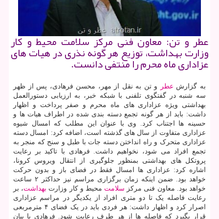
عطر و تن: معاون فنی مركز سلامت محیط و كار
وزارت بهداشت، توزیع هر گونه نذری در هیات های
عزاداری ماه محرم را منتفی دانست.
به گزارش
عطر
و تن به نقل از مهر، محسن فرهادی، پس از ظهر
سه شنبه در گفتگوی تلفنی با شبکه خبر، به ارزیابی دستورالعمل
بهداشتی ویژه عزاداری های ماه محرم و صفر پرداخت و اظهار
داشت: باید از هر گونه تجمع دسته بندی شده در اطراف هیات ها و
حسینه ها اجتناب کرد. وی با عنوان این مطلب که امسال شیوه
عزاداری متفاوت از سال های گذشته است، اضافه کرد: امسال دسته
عزاداری متحرک و راه انداختن دسته جات با طبل و سنج که منجر به
تجمع افراد می شود، نخواهیم داشت. فرهادی با تاکید بر رعایت
پروتکل های بهداشتی بمنظور جلوگیری از انتقال ویروس کرونا،
اشاره کرد: عزاداری ها امسال فقط در فضای باز و بدون حرکت
خواهد بود. ضمن اینکه زمان برگزاری مراسم نیز حداکثر ۲ ساعت
خواهد بود. معاون فنی مرکز
سلامت
محیط و کار وزارت
بهداشت
، بر
رعایت فاصله یک تا دو متری افراد از یکدیگر در مراسم عزاداری
اصرار کرد و اظهار داشت: هر فردی باید در یک فضای ۴ مترمربعی
قرار بگیرد که فاصله ها از هر طرف رعایت شود. فرهادی با بیان