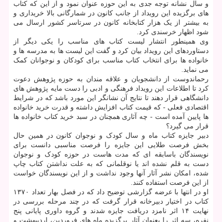
و سال نشانه توجه جدی به این حوزه عنوان نمود و از این که کتاب
های برگزیده این رویداد از جانب کانون در شمارگانی بالا خریداری و
به بیشتر از یک هزار کتابخانه کانون در سرتاسر کشور ارسال می
شود اظهار خرسندی کرد.
وی همینطور انتشار لیست کتاب های مناسب را یکی دیگر از
دستاوردهای این رویداد بیان کرد و گفت این لیست ها به مدرسه ها و
خانواده ها برای انتخاب کتاب مناسب برای کودکان و نوجوانان کمک
می نماید.
رحماندوست از دانشجویان و علاقه مندان به حوزه پژوهش دعوت
کرد تا اطلاعات این رویداد فرهنگی و ادبی را دست مایه پژوهش های
دانشگاهی قرار دهند تا نتایج آن نشانگر این مورد باشد که در شرایط
اقتصادی فعلی - که قیمت کتاب افزایش داشته و قدرت خرید خانواده
ها پایین آمده است - چه آثاری همچنان در سبد خرید کتاب خانواده ها
قرار می گیرد؟
دبیر جایزه کتاب ماه و سال کودک و نوجوان کانون در همین حال
بخش فرصت طلایی این جایزه را فرصت مناسبی دانست برای
نویسندگان باسابقه ای که مدت هاست در حوزه کودک و نوجوان
دست به قلم نشده اند یا نوقلمانی که به علت نداشتن کتاب چاپ
شده، امکان نشر آثار آنها وجود نداشت و از این نویسندگان خواست
از این فرصت استفاده کنند.
او در انتها با عرضه گزارشی توضیح داد که در فصل بهار تعداد ۱۳۷۰
کتاب در اختیار دبیرخانه قرار گرفت که در چند مرحله بررسی در
نهایت ۱۴ اثر نامزد دریافت جایزه شدند و گروه داوری پایانی پنج
نفره، سه اثر را بعنوان آثار برگزیده ماه های فروردین، اردیبهشت و