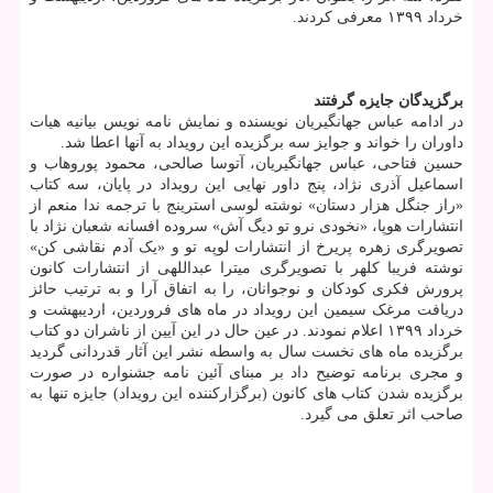
خرداد ۱۳۹۹ معرفی کردند.
برگزیدگان جایزه گرفتند
در ادامه عباس جهانگیریان نویسنده و نمایش نامه نویس بیانیه هیات
داوران را خواند و جوایز سه برگزیده این رویداد به آنها اعطا شد.
حسین فتاحی، عباس جهانگیریان، آتوسا صالحی، محمود پوروهاب و
اسماعیل آذری نژاد، پنج داور نهایی این رویداد در پایان، سه کتاب
«راز جنگل هزار دستان» نوشته لوسی استرینج با ترجمه ندا منعم از
انتشارات هوپا، «نخودی نرو تو دیگ آش» سروده افسانه شعبان نژاد با
تصویرگری زهره پریرخ از انتشارات لوپه تو و «یک آدم نقاشی کن»
نوشته فریبا کلهر با تصویرگری میترا عبداللهی از انتشارات کانون
پرورش فکری کودکان و نوجوانان، را به اتفاق آرا و به ترتیب حائز
دریافت مرغک سیمین این رویداد در ماه های فروردین، اردیبهشت و
خرداد ۱۳۹۹ اعلام نمودند. در عین حال در این آیین از ناشران دو کتاب
برگزیده ماه های نخست سال به واسطه نشر این آثار قدردانی گردید
و مجری برنامه توضیح داد بر مبنای آئین نامه جشنواره در صورت
برگزیده شدن کتاب های کانون (برگزارکننده این رویداد) جایزه تنها به
صاحب اثر تعلق می گیرد.