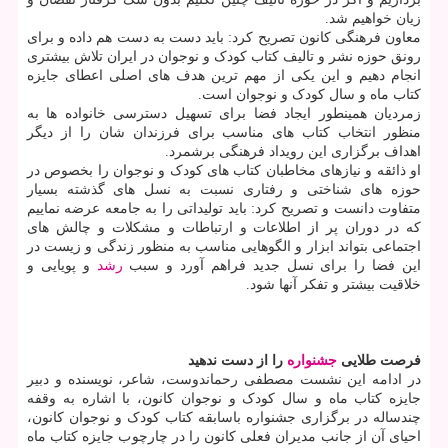
زیان خواهیم شد.
معاون فرهنگی کانون تصریح کرد: باید دست به دست هم داده و برای
رونق حوزه نشر و تالیف کتاب کودک و نوجوان در ایران تلاش بیشتری
انجام دهیم و این یکی از مهم ترین هدف های اصلی اعطای جایزه
کتاب ماه و سال کودک و نوجوان است.
زمردیان همینطور ایجاد فضا برای تسهیل دسترسی خانواده ها به
منظور انتخاب کتاب های مناسب برای فرزندان شان را از دیگر
اهداف برگزاری این رویداد فرهنگی برشمرد.
او ذائقه و نیازهای مخاطبان کتاب های کودک و نوجوان را بخصوص در
حوزه های شناختی و رفتاری نسبت به نسل های گذشته بسیار
متفاوت دانست و تصریح کرد: باید تولیداتی را به جامعه عرضه نماییم
که در دوران پر از اطلاعات و ارتباطات و مشکلات و چالش های
اجتماعی بتواند ابزار و الگوهایی مناسب به منظور زندگی و زیست در
این فضا را برای نسل جدید فراهم آورد و سبب
رشد
و پویایی و
خلاقیت بیشتر و تفکر آنها شود.
فرصت طلایی
جشنواره
را از دست ندهید
در ادامه این نشست مصطفی رحماندوست، شاعر، نویسنده و دبیر
جایزه کتاب ماه و سال کودک و نوجوان کانون، با اشاره به وقفه
چندساله در برگزاری جشنواره باسابقه کتاب کودک و نوجوان کانون،
احیای آن از جانب مدیران فعلی کانون را در چارچوب جایزه کتاب ماه