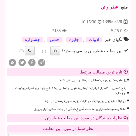
منبع:
عطر و تن
1399/05/28
10:15:30
2138
5
/
5.0
تگهای خبر:
ادبیات
,
جایزه
,
جشن
,
جشنواره
این مطلب عطروتن را می پسندید؟
(0)
(1)
تازه ترین مطالب مرتبط
پل طبیعت برای خردسالان سرطانی طلایی می شود
رفع کسری ۳۰۰ هزار میلیارد تومانی تامین اجتماعی، به منابع پایدار و همراهی دولت
نیاز دارد
لزوم اقدام فوری برای توقف جنایات رژیم صهیونیستی در غزه
اعلام وضعیت اضطراری به علت شیوع دنگی در ایالت سائوپائولو برزیل
نظرات بینندگان در مورد این مطلب عطروتن
نظر شما در مورد این مطلب