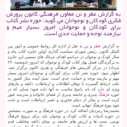
به گزارش عطر و تن معاون فرهنگی كانون پرورش
فكری كودكان و نوجوانان می گوید: حوزه نشر كتاب
برای كودكان و نوجوانان امروز بسیار مهم و
نیازمند توجه و حمایت جدی است.
به گزارش
عطر
و تن به نقل از اداره کل روابط عمومی و امور بین
الملل کانون، رئیس شورای سیاست گذاری اولین جایزه کتاب ماه و
سال کودک و نوجوان در مراسم اهدای مرغک های سیمین این جایزه
به برگزیدگان فصل بهار کتاب کودک و نوجوان که امروز (دوشنبه، ۲۷
مرداد) در مرکز آفرینش های فرهنگی و هنری کانون برگزار شد،
اظهار نمود: حوزه نشر کتاب برای کودکان و نوجوانان امروز بسیار
مهم و نیازمند توجه و حمایت جدی است. نسل آینده ساز کشور به
علت ارتباط گسترده با توفان اطلاعات و ارتباطات، ذائقه و نیازهای
ویژه ای دارد که باید پاسخ مناسب به آنها داده شود؛ نسلی که در
حوزه
فرهنگ
پذیری و جامعه پذیری از فضای خانواده و مدرسه عبور
کرده است و متاثر از دنیای فناوری و عصر ارتباطات است و تحت
نفوذ موج فرهنگ جهانی است.
محمدرضا زمردیان اضافه کرد: در حوزه فرهنگ و به صورت مشخص
در حوزه ادبیات و کتاب کودک و نوجوان باید برای ترویج فرهنگ
بومی، سنت ها و ارزش های جامعه بر مبنای ذائقه مخاطب قدم
برداریم و اگر در حوزه تالیف چنین نکنیم بدون شک گرفتار نقصان و