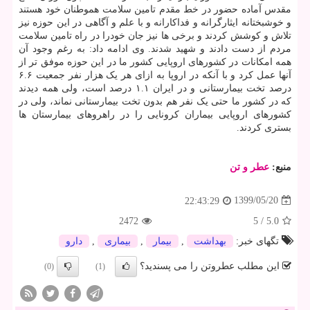
مقدس آماده حضور در خط مقدم تامین سلامت هموطنان خود هستند
و خوشبختانه ایثارگرانه و فداکارانه و با علم و آگاهی در این حوزه نیز
تلاش و کوشش کردند و برخی ها نیز جان خودرا در راه تامین سلامت
مردم از دست دادند و شهید شدند. وی ادامه داد: به رغم وجود آن
همه امکانات در کشورهای اروپایی کشور ما در این حوزه موفق تر از
آنها عمل کرد و با آنکه در اروپا به ازای هر یک هزار نفر جمعیت ۶.۶
درصد تخت بیمارستانی و در ایران ۱.۱ درصد است، ولی همه دیدند
که در کشور ما حتی یک نفر هم بدون تخت بیمارستانی نماند، ولی در
کشورهای اروپایی بیماران کرونایی را در راهروهای بیمارستان ها
بستری کردند.
منبع:
عطر و تن
1399/05/20
22:43:29
2472
5
/
5.0
تگهای خبر:
بهداشت
,
بیمار
,
بیماری
,
دارو
این مطلب عطروتن را می پسندید؟
(0)
(1)