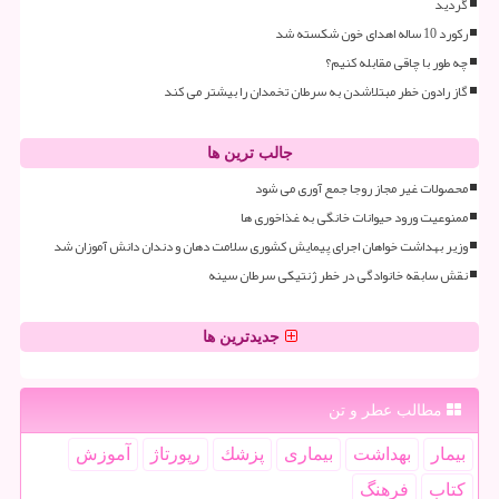
گردید
رکورد 10 ساله اهدای خون شکسته شد
چه طور با چاقی مقابله کنیم؟
گاز رادون خطر مبتلاشدن به سرطان تخمدان را بیشتر می کند
جالب ترین ها
محصولات غیر مجاز روجا جمع آوری می شود
ممنوعیت ورود حیوانات خانگی به غذاخوری ها
وزیر بهداشت خواهان اجرای پیمایش کشوری سلامت دهان و دندان دانش آموزان شد
نقش سابقه خانوادگی در خطر ژنتیکی سرطان سینه
جدیدترین ها
مطالب عطر و تن
بیمار
بهداشت
بیماری
پزشك
رپورتاژ
آموزش
كتاب
فرهنگ