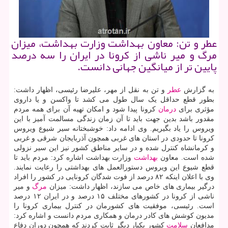
عطر و تن: معاون بهداشت وزارت بهداشت، میزان
مرگ و میر ناشی از كرونا در ایران را سه درصد
پایین تر از میانگین جهانی دانست.
به گزارش
عطر
و تن به نقل از مهر، علیرضا رئیسی، اظهار داشت:
بطور قطع حداقل یک سال طول می کشد تا واکسن و یا داروی
مؤثری برای
درمان
کرونا پیدا شود و امکان تهیه آن برای همه مردم
مقدور باشد بدین جهت باید تا آن زمان زندگی مسالمت آمیز با این
ویروس را یاد بگیریم. وی ادامه داد: خوشبختانه سیر شیوع ویروس
کرونا تا حدودی در استان های غربی همچون آذربایجان شرقی و غربی
و کرمانشاه کنترل شده و در سایر مناطق کشور نیز این سیر نزولی
شده است. معاون
بهداشت
وزارت بهداشت اشاره کرد: مردم باید تا
قطع شیوع این ویروس دستورالعمل های بهداشتی را رعایت نمایند.
وی با اعلان اینکه ۸۲ درصد از فوت شدگان کرونایی در کشور را افراد
درگیر بیماری های خاص می سازند، اظهار داشت: میزان
مرگ
و میر
ناشی از کرونا در کشورهای مختلف ۱۵ درصد و در ایران ۱۲ درصد
است. رئیسی، موفقیت های کشورمان در کنترل بیماری کرونا را
مدیون کوشش های کادر درمان و همکاری مردم دانست و اشاره کرد:
مدافعان
سلامت
کشور یکبار دیگر ثابت کردند که همچون دوران دفاع