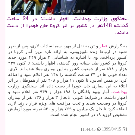
سخنگوی وزارت بهداشت، اظهار داشت: در 24 ساعت
گذشته 148نفر در كشور بر اثر كرونا جان خودرا از دست
دادند.
به گزارش
عطر
و تن به نقل از مهر، سیما سادات لاری، پس از ظهر
شنبه در ارتباط زنده تلویزیونی، به ارائه تازه ترین آمار کرونا در
کشور پرداخت. وی با اشاره به شناسایی ۲ هزار ۴۴۹ مورد جدید
کرونا در کشور طی شبانه روز گذشته، اظهار داشت: تا کنون ۲۳۷
هزار و ۸۷۸ نفر از جمعیت کشور به این بیماری مبتلا شده اند. لاری،
تعداد فوتی ها در ۲۴ ساعت گذشته را ۱۴۸ نفر اعلام نمود و اضافه
کرد: بر همین اساس، تا کنون ۱۱ هزار و ۴۰۸ نفر از هموطنان بر اثر
ابتلاء به این بیماری جان خودرا از دست داده اند. سخنگوی وزارت
بهداشت
، آمار بهبود یافتگان را ۱۹۸ هزار و ۹۴۹ نفر اعلام نمود و
اظهار داشت: در شرایط کنونی، تابحال ۳ هزار و ۱۳۶ نفر از بیماران
کرونا در وضعیت شدید و تحت مراقبت های ویژه قرار دارند. لاری
اضافه کرد: تابحال یک میلیون و ۷۶۹ هزار و ۵۲۰ نمونه مورد آزمایش
تشخیص کووید ۱۹ در کشور انجام شده است.
1399/04/15
11:44:45