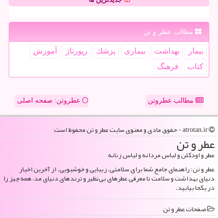
مطالب عطر و تن
بیمار
بهداشت
بیماری
پزشك
رپورتاژ
آموزش
كتاب
فرهنگ
مطالب عطروتن
عطروتن: صفحه اصلی
atrotan.ir - حقوق مادی و معنوی سایت عطر و تن محفوظ است
عطر و تن
عطر و اودکلن و لباس مردانه و لباس زنانه
عطر و تن: راهنمای جامع شما برای سلامتی، زیبایی و خوشبویی. از آخرین اخبار
دنیای بهداشت و سلامت تا معرفی عطرهای بی‌نظیر و ترندهای دنیای مد، همه چیز را
در یکجا بیابید.
صفحات عطر و تن