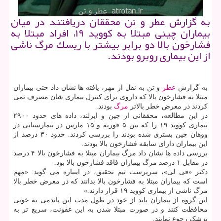
به گزارش عطر و تن محققان دریافتند در میان
بیماران چینی مبتلا به كووید ۱۹، افراد مبتلا به
فشارخون بالا دو برابر بیشتر با ریسك مرگ ناشی
از این بیماری روبرو بودند.
به گزارش
عطر
و تن به نقل از مهر، یافته ها نشان داد حتی بیماران
مبتلا به فشارخون بالا که داروی برای کنترل بیماری شان مصرف نمی
کردند در معرض خطر بالاتر
مرگ
بودند.
در این مطالعه، محققانی از چین و ایرلند، داده های حدود ۲۹۰۰
بیماری کووید ۱۹ را که بین ۵ فوریه و ۱۵ مارس در بیمارستانی در
ووهان چین بستری شده بودند را بررسی کردند. حدود ۳۰ درصد از
این بیماران دارای سابقه فشارخون بالا بودند.
بررسی داده ها نشان داد مرگ بیماران مبتلا به فشارخون بالا ۴ درصد
در مقابل ۱ درصد مرگ بیماران فاقد فشارخون بالا بود.
دکتر «فی لی»، سرپرست تیم تحقیق، در اینباره می گوید: «مهم
است که بیماران مبتلا به فشارخون بالا بدانند که در معرض خطر بالا
مرگ ناشی از بیماری کووید ۱۹ قرار دارند.»
این گروه از بیماران باید از خود در طول مدت این پاندمی به خوبی
محافظت کنند و در صورت مبتلا شدن به این عفونت، سریع تر به
پزشک رجوع نمایند.