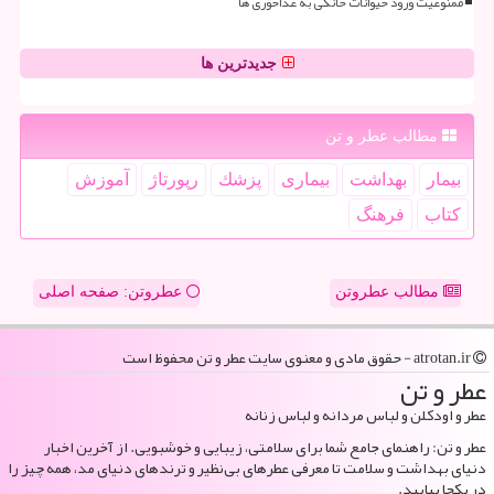
ممنوعیت ورود حیوانات خانگی به غذاخوری ها
جدیدترین ها
مطالب عطر و تن
بیمار
بهداشت
بیماری
پزشك
رپورتاژ
آموزش
كتاب
فرهنگ
مطالب عطروتن
عطروتن: صفحه اصلی
atrotan.ir - حقوق مادی و معنوی سایت عطر و تن محفوظ است
عطر و تن
عطر و اودکلن و لباس مردانه و لباس زنانه
عطر و تن: راهنمای جامع شما برای سلامتی، زیبایی و خوشبویی. از آخرین اخبار
دنیای بهداشت و سلامت تا معرفی عطرهای بی‌نظیر و ترندهای دنیای مد، همه چیز را
در یکجا بیابید.