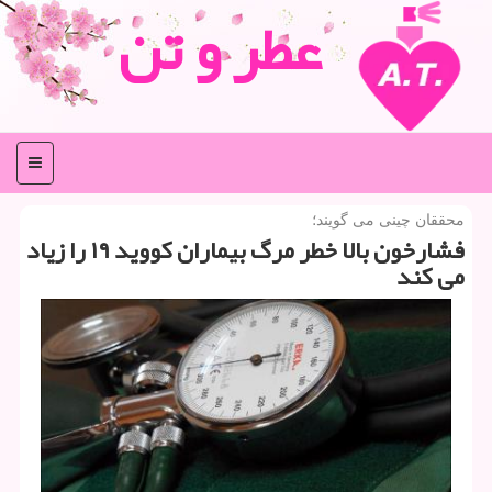
عطر و تن
منو
محققان چینی می گویند؛
فشارخون بالا خطر مرگ بیماران كووید ۱۹ را زیاد
می كند