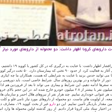
و تن به نقل از مهر، كر
ا می توانید حدس بزنید با عنایت به شرایطی كه هست، همكاران ما چه ایثاری
ور از خانواده و در بهترین روزهای سال. شرایط خاصی است، باید دورهمی را كن
ارد، می تواند تا ۱۰ نفر را آلوده كند. اگر به سفرها ادامه دهیم، این شرایط و بیماری می تواند ت
ر عنوانی خودداری نماییم. چند هزار نفر از نیروهای هلال احمر و سازمان های
د نیاز جامعه، از اولویت های ماست. دو محموله از داروهای مورد نیاز تامی فلو 
دارو
غیر از بحث كوو
 اختیار ستاد ملی كرونا قرار دادیم. از روز گذشته اولین محموله ها وارد ا