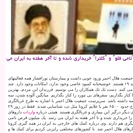
به گزارش عطر و تن سرپرست جمعیت هلال احمر درباره واردات داروهای كرونا اظهار داشت: دو محموله از داروهای مورد نیاز ˮتامی فلوˮ و ˮكلتراˮ خریداری شده و تا آخر هفته به ایران می
یم همتی در بازدید از بیمارستان نورافشار اظهار داشت: با عنایت به درگیری كه در كل كشور با كووید ۱۹ داشتیم، جمعیت هلال احمر ورود خوبی داشت و بیمارستان نورافشار همه فعالیتهای
معمول را متوقف كرد و بعنوان همراه و پشتیبان بیمارستان مسیح دانشوری آغاز به فعالیت كرد. از حدود ۹۰ تختی كه بیمارستان دارد، ۵۰ تخت درگیر كووید ۱۹ هستند. خوشبختانه كمبود خاصی وجود ندارد، امكانات وجود دارد. چند
 می كنند. دست تك تك همكاران را می بوسیم. فرزندان این مردم، بهترین
ار بگذاریم، سفرهای بی مورد را كنار بگذاریم. میانگین آلوده شدن، سه
ا بعد از فروردین هم ادامه داشته باشد. سرپرست جمعیت هلال احمر با اشاره به طرح غربالگری
مسافران نوروزی اظهار داشت: از ۱۹ استان در ایام گذشته بیشتر از ۸.۵ میلیون نفر با بیشتر از ۲.۸ میلیون خودرو خارج شده اند. در این حجم بالای خروج حدود ۶۵۰۰ نفر با علایم كرونا مثل تب شناسایی شدند. فقط در روز ۲۹
 دیگر درگیر این بیماری و غربالگری هستند. همتی درباره
واردات
داروهای
و كلت را خریداری شده و تا آخر هفته به ایران می رسد. یك میلیون قرص تامی
ید ۱۹، مصارف دیگری هم دارند. وی درباره كمك های خارجی به ایران در همه گیری كرونا
نبارهای هلال احمر شد. با كشورهای مختلفی رایزنی كردیم برای كمك ها و