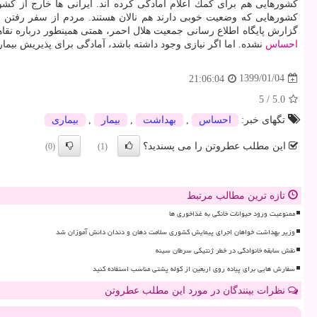
كشورهایی هم برای كمك اعلام آمادگی كرده اند. ایرانی ها خارج از كشور
كشورهایی كه وضعیت خوبی دارند هم نالان هستند. مردم از سفر رفتن امت
گزارش پایگاه اطلاع رسانی جمعیت هلال احمر، همتی همینطور درباره نقاهتگاه ها اظهار داشت: ۲۶۰۰ تخت از نقاهتگاه ها به هلال احمر واگذار شده است، فعلاً و به علت ظرفی
احساس
نشده. اما اگر نیازی وجود داشته باشد، آمادگی برای پذیریش بیماران 
1399/01/04
21:06:04
5
/
5.0
تگهای خبر:
احساس
,
بهداشت
,
بیمار
,
بیماری
این مطلب عطروتن را می پسندید؟
(0)
(1)
تازه ترین مطالب مرتبط
ممنوعیت ورود حیوانات خانگی به غذاخوری ها
وزیر بهداشت خواهان اجرای پیمایش کشوری سلامت دهان و دندان دانش آموزان شد
نقش سابقه خانوادگی در خطر ژنتیکی سرطان سینه
سفارش هایی برای پیاده روی اربعین از کوله پشتی مناسب استفاده کنید
نظرات بینندگان در مورد این مطلب عطروتن