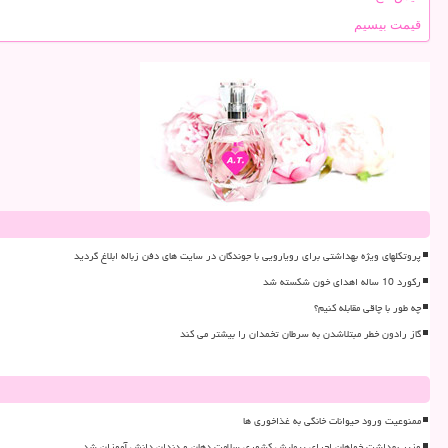
قیمت بیسیم
پروتکلهای ویژه بهداشتی برای رویارویی با جوندگان در سایت های دفن زباله ابلاغ گردید
رکورد 10 ساله اهدای خون شکسته شد
چه طور با چاقی مقابله کنیم؟
گاز رادون خطر مبتلاشدن به سرطان تخمدان را بیشتر می کند
ممنوعیت ورود حیوانات خانگی به غذاخوری ها
وزیر بهداشت خواهان اجرای پیمایش کشوری سلامت دهان و دندان دانش آموزان شد