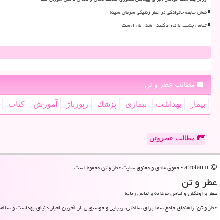
نقش سابقه خانوادگی در خطر ژنتیکی سرطان سینه
تماس چشمی با نوزاد کلید رشد زبان اوست
مطالب عطر و تن
بیمار
بهداشت
بیماری
پزشك
رپورتاژ
آموزش
كتاب
مطالب عطروتن
atrotan.ir - حقوق مادی و معنوی سایت عطر و تن محفوظ است
عطر و تن
عطر و اودکلن و لباس مردانه و لباس زنانه
عطر و تن: راهنمای جامع شما برای سلامتی، زیبایی و خوشبویی. از آخرین اخبار دنیای بهداشت و سلامت