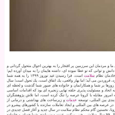
وروزی خود عنوان داشته است: الهی در واپسین روزهای زمستان ۹۸ از تو می خواهیم حال ما و مردمان این سرزمین پر افتخار را به بهترین احوال متحول گردانی و
با تمام دانش و توانی كه تو عطا نموده ای، داشته هایمان را به میدان آورده ایم؛
خادمان نظام
سلامت
است، فرا رسیدن عید نوروز ۱۳۹۹ را به همه شما
، فروردین می آید؛ اما بهار واقعی، یك اتفاق است، یك تحول است؛ سال
ن روزها بر شما و همكارانمان و خانواده های صبور شما گذشت و لحظه ای
یه اتحاد و مسئولیت پذیری حلقه نهایی زنجیره ای بود كه اقدامات اساسی
 دانشمندان نوآور، دانشجویان با انگیزه و كاركنان خدوم دانشگاه در سال ۹۸ را تكمیل كرد. باآنكه امروز مقابله با كرونا عرصه را تنگ كرده است، اما تلاش پژوهشگران
ندی بین المللی، توسعه
خدمات
و زیرساخت های بهداشتی و درمانی از
ر عرصه های بین المللی و ایجاد تعاملات سازنده با كشورهای پیشرو در
رونا، نخستین گام محكم نظام سلامت در سال جدید و آغاز فصل جدیدی در
خدمت به هموطنان باشد. بار دیگر از تلاشهای مجدانه و جانانه خانواده دانشگاه در سال ۹۸ قدردانی می كنم و از خداوند جان آفرین طلب می كنم، سال ۹۹ سال سلامتی، خیر، بركت، عزت و سربلندی شما خوبان و خانواده