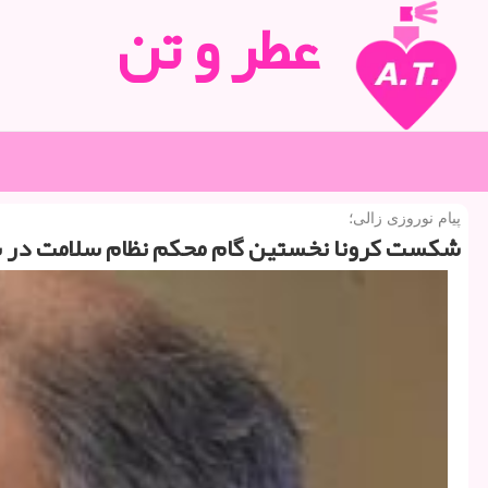
عطر و تن
پیام نوروزی زالی؛
شكست كرونا نخستین گام محكم نظام سلامت در س