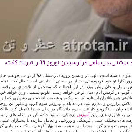
پیامی فرا رسیدن نوروز ۹۹ را تبریك گفت.
و تن به نقل از مهر، علی رضا زالی، در پیام ن
ن مقدر فرمایی. بار پروردگارا تو خود فرموده ای بعد از هر سختی، آسایشی است؛ حال كه 
ش بر دل و جان وطن بوزد. در این لحظات كه مشحون از تلاشهای بی وقفه 
گویم. در گردش ایام، سال نو فرا خواهد رسید، تقویم شمسی ورق خواهد خورد
ی سلامتی هموطنانمان ایستاده اید. به شكوه و عظمت لحظه های دشواری كه ای
و تلاش پرارزش و مداوم شما در مقابله با ویروس شوم كرونا و تبلور این روح
اعضای هیأت علمی، استادان گرانقدر، پژوهشگران و
ابی به فناوری های نوین
آموزش
پزشكی، صعود چشم گیر در نظام های رتبه ب
رصه های مختلف علمی، فرهنگی و ورزشی و تعامل سازنده با پیشتازان علمی د
راموش نخواهیم كرد. امید داریم به همت شما بهار آفرینان، شكست بیماری ك