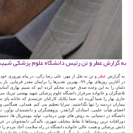
به گزارش عطر و تن رئیس دانشگاه علوم پزشكی شهید بهشتی، در 
به گزارش
عطر
در آغازین روزهای بهار ۹۹، بهترین تقدیرها را برایما
دلمان را به این وعده صدق خودت محكم كرده ایم كه نسیم بهاری آسای
تلاشگران و خانواده سرفراز دانشگاه علوم پزشكی شهید بهشتی تبریك می 
جاری بهار را شما آورده اید. شما یكایك كاركنان عزتمندی كه جانانه پا
بیماران دردمند را تنها نگذاشتید، سراپا تعظیم می كنم. همدلی، همگامی 
دانشگاه در دستیابی به روش های نوین درمانی، تولید بیومتریال ها، دستی
دورافتاده ترین روستاها تا نقاط مختلف شهری، بالندگی دانشجویان در ع
دانش پزشكی و همت عالی خانواده دانشگاه در راه سلامت آحاد مردم را ف